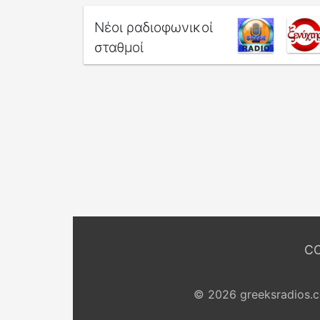
Νέοι ραδιοφωνικοί
σταθμοί
C
© 2026 greeksradios.c