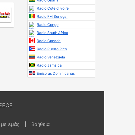
Radio Ghana
Radio Cote d'Ivoire
Radio FM Senegal
Radio Congo
Radio South Africa
Radio Canada
Radio Puerto Rico
Radio Venezuela
Radio Jamaica
Emisoras Dominicanas
EECE
 με εμάς
|
Βοήθεια