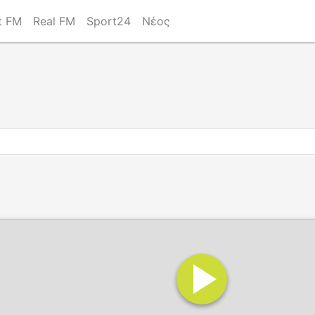
t FM
Real FM
Sport24
Νέος