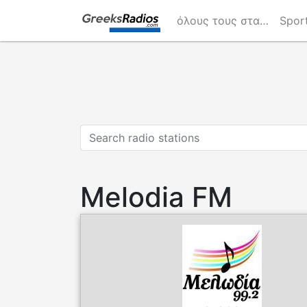
Skip
όλους τους σταθμούς
Spor
to
main
content
Melodia FM